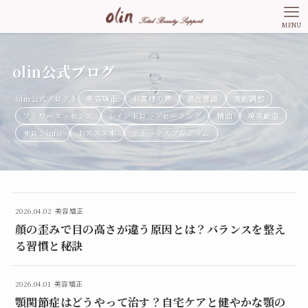
MENU
olin公式ブログ
olin公式ブログ
美容矯正
お客様の声
潜在意識
波動調整
フラワーエッセンス
レインドロップヒーリング
精油
現実創造
サロンinfo
おススメ本
デトックスプログラム
2026.04.02
美容矯正
顔の歪みで目の高さが違う原因とは？バランスを整え
る習慣と秘訣
2026.04.01
美容矯正
顎関節症はどうやって治す？自宅ケアと健やかな顎の