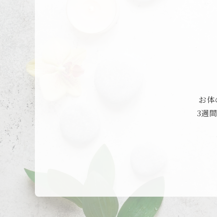
お体
3週