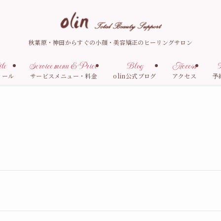
秋葉原・神田からすぐの小顔・美容矯正のヒーリングサロン
le
Service menu & Price
Blog
Access
R
ィール
サービスメニュー・料金
olin公式ブログ
アクセス
予