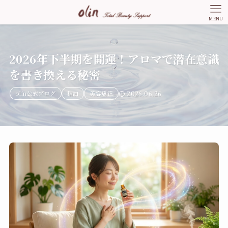
MENU
2026年下半期を開運！アロマで潜在意識
を書き換える秘密
olin公式ブログ
精油
美容矯正
2026.06.26