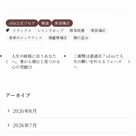
olin公式ブログ
精油
美容矯正
リラックス
レインドロップ
根本改善
美容矯正
身体のメンテナンス
頭蓋骨矯正
顔の歪み
人生の岐路に迷うあなた
二重顎は通過点？olinで人
へ。骨から緩むと見つかる
生の願いを叶えるフェーズ
心の突破口
へ
アーカイブ
2026年8月
2026年7月