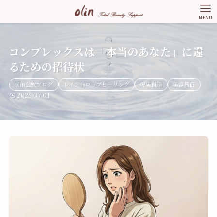
MENU
コンプレックスは「本当のあなた」に還
るための招待状
olin公式ブログ
レインドロップヒーリング
現実創造
美容矯正
2026.07.01