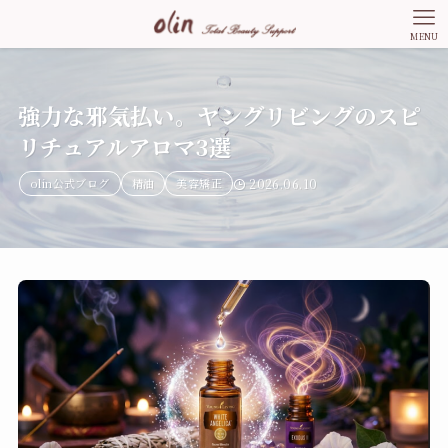
MENU
強力な邪気払い。ヤングリビングのスピ
リチュアルアロマ3選
olin公式ブログ
精油
美容矯正
2026.06.10