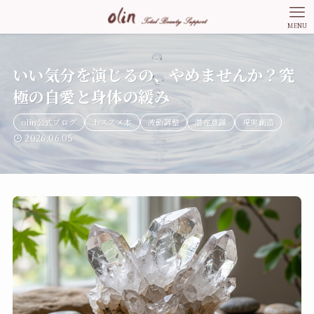
MENU
いい気分を演じるの、やめませんか？究
極の自愛と身体の緩み
olin公式ブログ
おススメ本
波動調整
潜在意識
現実創造
2026.06.05