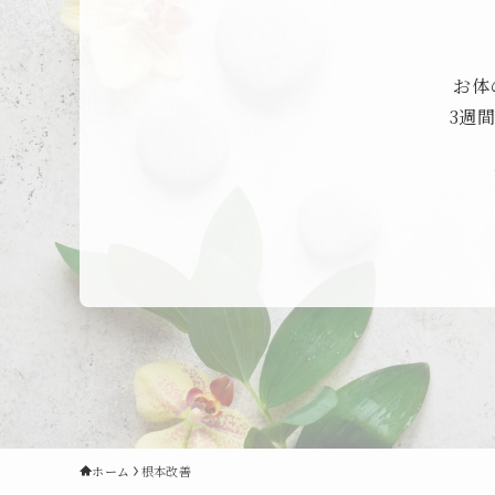
お体
3週
ホーム
根本改善