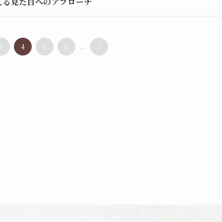
える見た目へのアプローチ
3
4
5
6
...
7