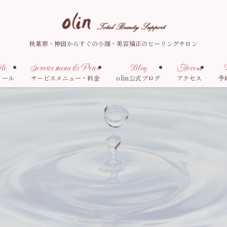
秋葉原・神田からすぐの小顔・美容矯正のヒーリングサロン
le
Service menu & Price
Blog
Access
R
ィール
サービスメニュー・料金
olin公式ブログ
アクセス
予