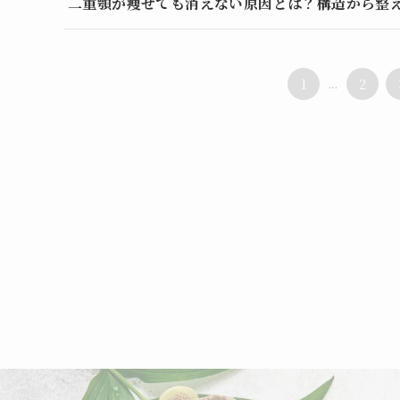
二重顎が痩せても消えない原因とは？構造から整
1
...
2