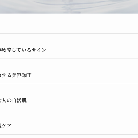
が疲弊しているサイン
放する美容矯正
大人の自活肌
吸ケア