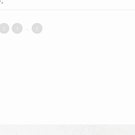
り。
2
3
...
5