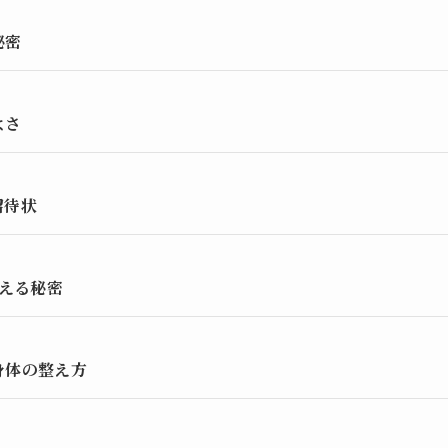
秘密
よさ
招待状
換える秘密
身体の整え方