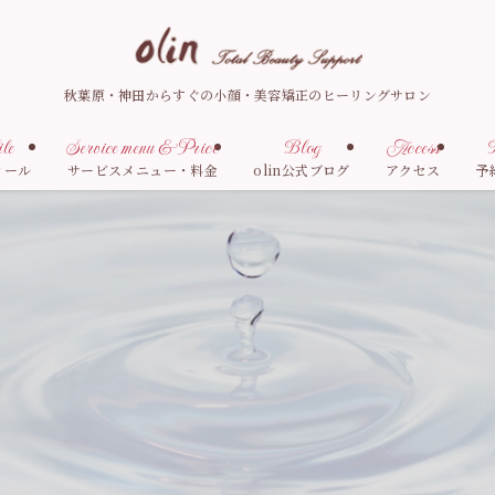
秋葉原・神田からすぐの小顔・美容矯正のヒーリングサロン
le
Service menu & Price
Blog
Access
R
ィール
サービスメニュー・料金
olin公式ブログ
アクセス
予