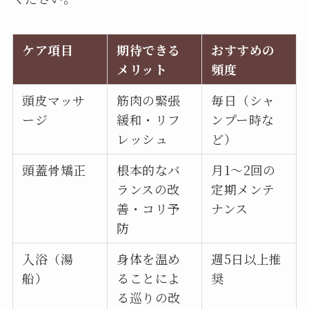
ケア項目
期待できる
おすすめの
メリット
頻度
頭皮マッサ
筋肉の緊張
毎日（シャ
ージ
緩和・リフ
ンプー時な
レッシュ
ど）
頭蓋骨矯正
根本的なバ
月1〜2回の
ランスの改
定期メンテ
善・コリ予
ナンス
防
入浴（湯
身体を温め
週5日以上推
船）
ることによ
奨
る巡りの改