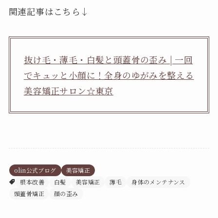
関連記事はこちら↓
抜け毛・薄毛・白髪と頭蓋骨の歪み | 一回
でキュッと小顔に！全身のゆがみを整える
美容矯正サロン☆東京
olin公式ブログ
美容矯正
根本改善
白髪
美容矯正
薄毛
身体のメンテナンス
頭蓋骨矯正
顔の歪み