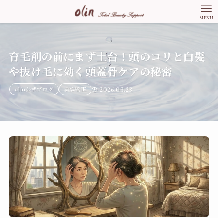
MENU
育毛剤の前にまず土台！頭のコリと白髪
や抜け毛に効く頭蓋骨ケアの秘密
olin公式ブログ
美容矯正
2026.03.23