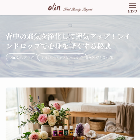
MENU
背中の邪気を浄化して運気アップ！レイ
ンドロップで心身を軽くする秘訣
olin公式ブログ
レインドロップヒーリング
2026.03.20