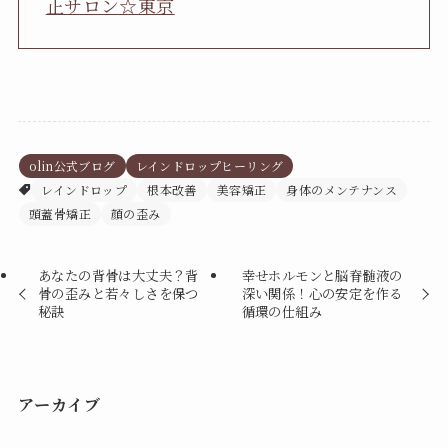
正サロン☆東京
olin公式ブログ
レインドロップヒーリング
レインドロップ
根本改善
美容矯正
身体のメンテナンス
頭蓋骨矯正
顔の歪み
あなたの背骨は大丈夫？背
幸せホルモンと脳脊髄液の
骨の歪みと若々しさを保つ
深い関係！心の安定を作る
秘訣
循環の仕組み
アーカイブ