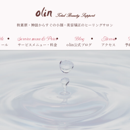
秋葉原・神田からすぐの小顔・美容矯正のヒーリングサロン
le
Service menu & Price
Blog
Access
R
ィール
サービスメニュー・料金
olin公式ブログ
アクセス
予