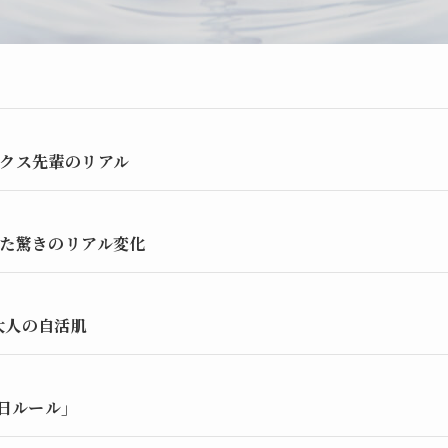
ックス先輩のリアル
った驚きのリアル変化
大人の自活肌
0日ルール」