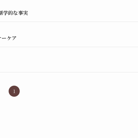
剖学的な事実
ナーケア
1