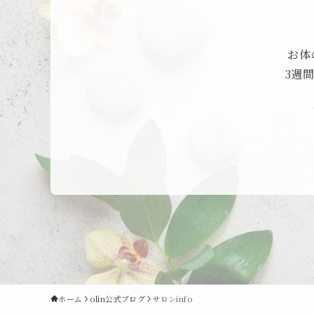
お体
3週
ホーム
olin公式ブログ
サロンinfo