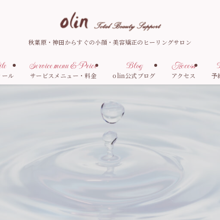
秋葉原・神田からすぐの小顔・美容矯正のヒーリングサロン
le
Service menu & Price
Blog
Access
R
ィール
サービスメニュー・料金
olin公式ブログ
アクセス
予